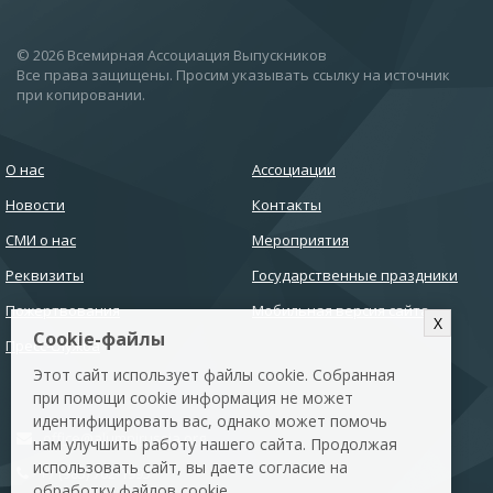
© 2026 Всемирная Ассоциация Выпускников
Все права защищены. Просим указывать ссылку на источник
при копировании.
О нас
Ассоциации
Новости
Контакты
СМИ о нас
Мероприятия
Реквизиты
Государственные праздники
Пожертвования
Мобильная версия сайта
X
Cookie-файлы
Пресс-служба
Этот сайт использует файлы cookie. Собранная
при помощи cookie информация не может
идентифицировать вас, однако может помочь
office@alumnirussia.org
нам улучшить работу нашего сайта. Продолжая
использовать сайт, вы даете согласие на
+7 (985) 762-1995
обработку файлов cookie.