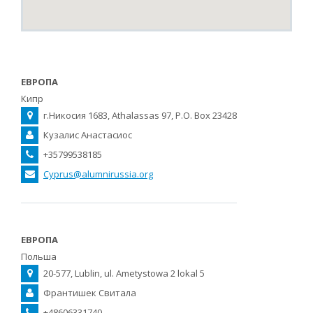
ЕВРОПА
Кипр
г.Никоcия 1683, Athalassas 97, P.O. Box 23428
Кузалис Анастасиос
+35799538185
Cyprus@alumnirussia.org
ЕВРОПА
Польша
20-577, Lublin, ul. Ametystowa 2 lokal 5
Франтишек Свитала
+48606331740