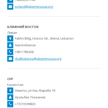
poland@alumnirussia.org
БЛИЖНИЙ ВОСТОК
Ливан
Fakhri Bldg, Unesco Str., Beirut, Lebanon
Али Кобеисси
+9611785438
dralikobeissi@alumnirussia.org
СНГ
Казахстан
Алматы, ул Аль-Фараби 74
Ауэльбек Токжанов
+77272599820