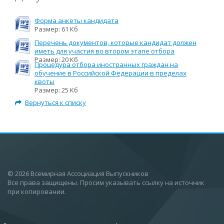
Форма анкеты кандидата
Размер: 61 Кб
Перечень документов, которые кандидат должен
иметь для участия во втором этапе отбора
Размер: 20 Кб
Процедура отбора иностранных граждан на
обучение в Российской Федерации в пределах
квоты
Размер: 25 Кб
Вернуться к списку
© 2026 Всемирная Ассоциация Выпускников
Все права защищены. Просим указывать ссылку на источник
при копировании.