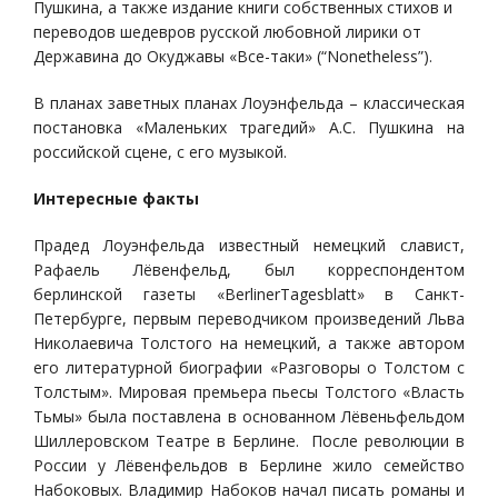
Пушкина, а также издание книги собственных стихов и
переводов шедевров русской любовной лирики от
Державина до Окуджавы «Все-таки» (“Nonetheless”).
В планах заветных планах Лоуэнфельда – классическая
постановка «Маленьких трагедий» А.С. Пушкина на
российской сцене, с его музыкой.
Интересные факты
Прадед Лоуэнфельда известный немецкий славист,
Рафаель Лёвенфельд, был корреспондентом
берлинской газеты «BerlinerTagesblatt» в Санкт-
Петербурге, первым переводчиком произведений Льва
Николаевича Толстого на немецкий, а также автором
его литературной биографии «Разговоры о Толстом с
Толстым». Мировая премьера пьесы Толстого «Власть
Тьмы» была поставлена в основанном Лёвеньфельдом
Шиллеровском Театре в Берлине. После революции в
России у Лёвенфельдов в Берлине жило семейство
Набоковых. Владимир Набоков начал писать романы и