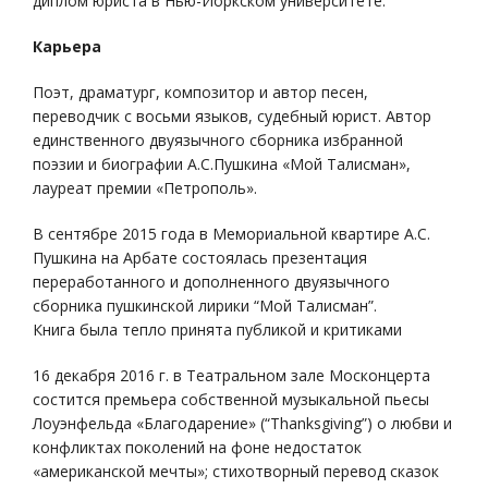
диплом юриста в Нью-Йоркском университете.
Карьера
Поэт, драматург, композитор и автор песен,
переводчик с восьми языков, судебный юрист. Автор
единственного двуязычного сборника избранной
поэзии и биографии А.С.Пушкина «Мой Талисман»,
лауреат премии «Петрополь».
В сентябре 2015 года в Мемориальной квартире А.С.
Пушкина на Арбате состоялась презентация
переработанного и дополненного двуязычного
сборника пушкинской лирики “Мой Талисман”.
Книга была тепло принята публикой и критиками
16 декабря 2016 г. в Театральном зале Москонцерта
состится премьера собственной музыкальной пьесы
Лоуэнфельда «Благодарение» (“Thanksgiving”) о любви и
конфликтах поколений на фоне недостаток
«американской мечты»; стихотворный перевод сказок